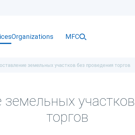
ices
Organizations
MFC
оставление земельных участков без проведения торгов
 земельных участков
торгов